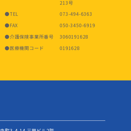
213号
●TEL
073-494-6363
●FAX
050-3450-6919
●介護保険事業所番号
3060191628
●医療機関コード
0191628
町3-4-14
三興ビル2階