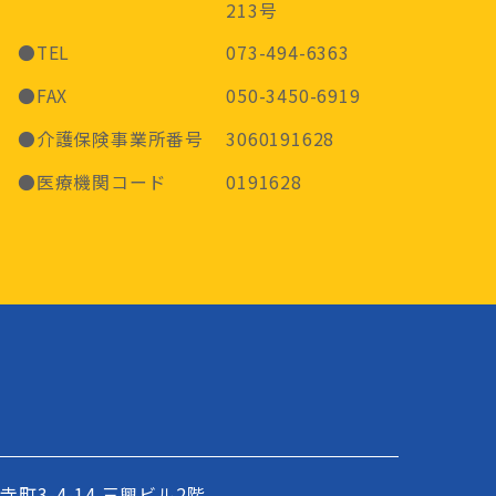
213号
●TEL
073-494-6363
●FAX
050-3450-6919
●介護保険事業所番号
3060191628
●医療機関コード
0191628
町3-4-14
三興ビル2階